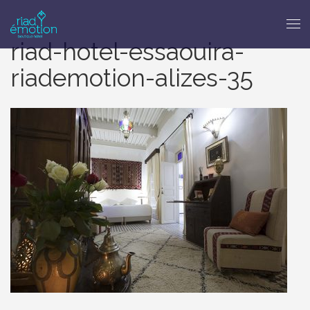
riad-hotel-essaouira-
riademotion-alizes-35