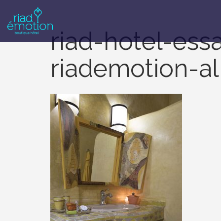
riad-hotel-ess
riademotion-al