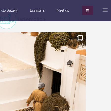
hoto Gallery
Essaouira
Meet us
riad.emotion