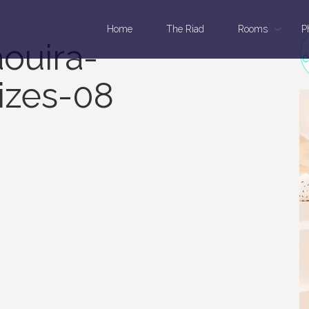
Home
The Riad
Rooms
P
aouira-
izes-08