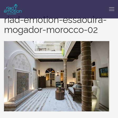
riad-emotion-essaouira-
mogador-morocco-02