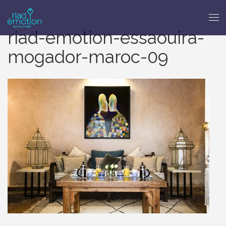
riad-emotion-essaouira-
mogador-maroc-09